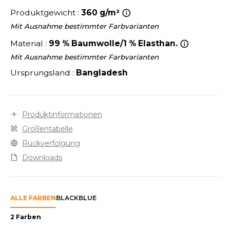
LEXFIT
ÜTZEN
Produktgewicht :
360 g/m²
CHREINER
RONT ROW
O LABEL / TEAR AWAY
Mit Ausnahme bestimmter Farbvarianten
PORT
RUIT OF THE LOOM
Material :
99 % Baumwolle/1 % Elasthan.
OLOSHIRT
Mit Ausnahme bestimmter Farbvarianten
IEFBAU
RUIT OF THE LOOM VINTAGE
ULLOVER
Ursprungsland :
Bangladesh
ELLNESS
ECYCELT
ILDAN
CHLAFANZÜGE
Produktinformationen
CHUHE
Größentabelle
ENBURY
Rückverfolgung
CHÜRZEN
Downloads
EROCK
ICHERHEITSKLEIDUNG HIVIZ
OFTSHELL
ALLE FARBEN
BLACK
BLUE
ACK&JONES
PORTSWEAR
2 Farben
ACK&JONES - BLANKS