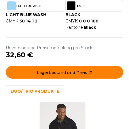
WEATSHIRTS
LIGHT BLUE WASH
BLACK
HK
-SHIRTS
LIGHT BLUE WASH
BLACK
UST COOL
CMYK
38 14 1 2
CMYK
0 0 0 100
ASCHE
Pantone
Black
UST HOODS
NTERWÄSCHE
UST T'S
ARNWESTEN
Unverbindliche Preisempfehlung pro Stück
32,60 €
ESTEN UND JACKEN
ARLOWSKY
INTER
Lagerbestand und Preis
ORNTEX
ORKWEAR
DUO/TRIO PRODUKTE
ABEL SERIE
ARKWOOD