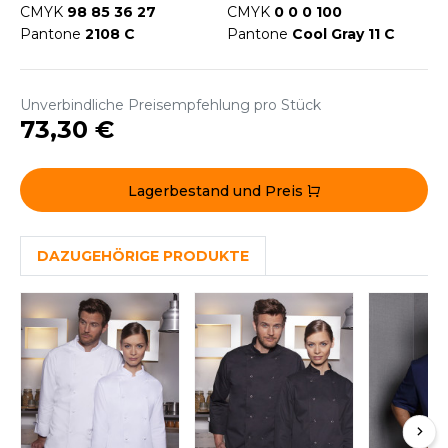
WEATSHIRTS
CMYK
98 85 36 27
CMYK
0 0 0 100
HK
Pantone
2108 C
Pantone
Cool Gray 11 C
-SHIRTS
UST COOL
ASCHE
Unverbindliche Preisempfehlung pro Stück
UST HOODS
NTERWÄSCHE
73,30 €
UST T'S
ARNWESTEN
Lagerbestand und Preis
ESTEN UND JACKEN
ARLOWSKY
INTER
DAZUGEHÖRIGE PRODUKTE
ORNTEX
ORKWEAR
ABEL SERIE
ARKWOOD